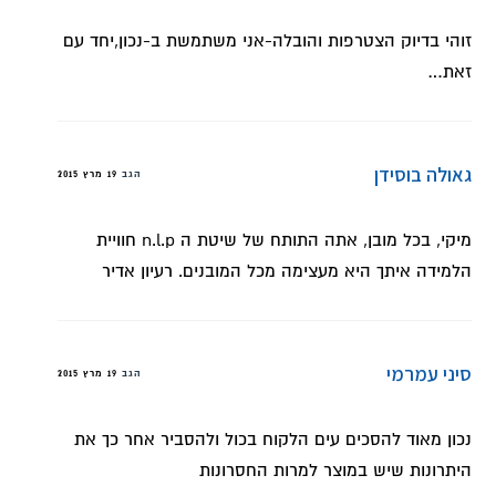
זוהי בדיוק הצטרפות והובלה-אני משתמשת ב-נכון,יחד עם
זאת…
גאולה בוסידן
הגב
19 מרץ 2015
מיקי, בכל מובן, אתה התותח של שיטת ה n.l.p חוויית
הלמידה איתך היא מעצימה מכל המובנים. רעיון אדיר
סיני עמרמי
הגב
19 מרץ 2015
נכון מאוד להסכים עים הלקוח בכול ולהסביר אחר כך את
היתרונות שיש במוצר למרות החסרונות