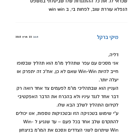
שכדאי לו. את כל ההתנגדות שלו שביטלתי במשפט
הנפלא עוררת שוב, לפחות בי, ב win win
מיקי ברקל
הגב
22 מרץ 2015
דליה,
אני מסכים עם עפר שתהליך מו"מ הוא תהליך שבסופו
חייב להיות Win-Win שאם לא כן, אח"כ זה יתפרק או
יעלה יותר.
העניין הוא שבתהליכי מו"מ לפעמים צד אחד רואה רק
דבר אחד לנגד עיניו ולא בהכרח את הדבר האפקטיבי
לקידום התהליך לשלב הבא שלו.
ע"י שימוש בטכניקה הזו ובטכניקות נוספות, אנו יכולים
להתקדם שלב אחד בכל פעם – עד שנגיע ל Win-
Win שיתרום לשני הצדדים ונסכם את המו"מ בניצחון