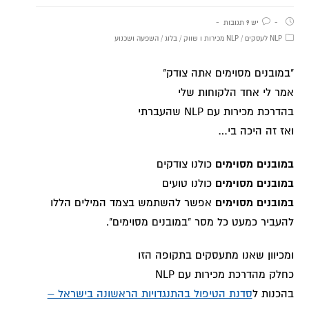
יש 9 תגובות
NLP לעסקים
/
NLP מכירות ו שווק
/
בלוג
/
השפעה ושכנוע
"במובנים מסוימים אתה צודק"
אמר לי אחד הלקוחות שלי
בהדרכת מכירות עם NLP שהעברתי
ואז זה היכה בי…
במובנים מסוימים
כולנו צודקים
במובנים מסוימים
כולנו טועים
במובנים מסוימים
אפשר להשתמש בצמד המילים הללו
להעביר כמעט כל מסר "במובנים מסוימים".
ומכיוון שאנו מתעסקים בתקופה הזו
כחלק מהדרכת מכירות עם NLP
בהכנות ל
סדנת הטיפול בהתנגדויות הראשונה בישראל –