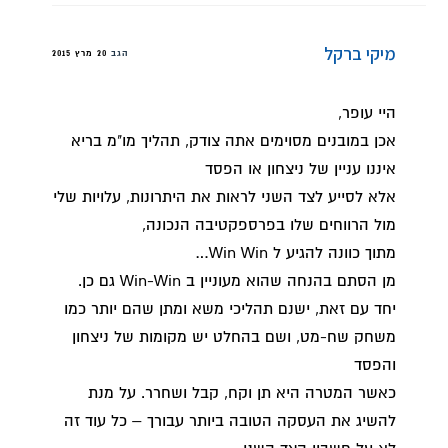
מיקי ברקל
הגב
20 מרץ 2015
היי עופר,
אכן במובנים מסוימים אתה צודק, תהליך מו"מ בריא
איננו עניין של ניצחון או הפסד
אלא לסייע לצד השני לראות את היתרונות, עלויות שלי
מול הרווחים שלו בפרספקטיבה הנכונה,
מתוך כוונה להגיע ל Win Win…
מן הסתם בהנחה שהוא מעוניין ב Win-Win גם כן.
יחד עם זאת, ישנם תהליכי משא ומתן שהם יותר כמו
משחק שח-מט, ושם בהחלט יש מקומות של ניצחון
והפסד
כאשר המטרה היא תן וקח, קבל ושחרר. על מנת
להשיג את העסקה הטובה ביותר עבורך – כל עוד זה