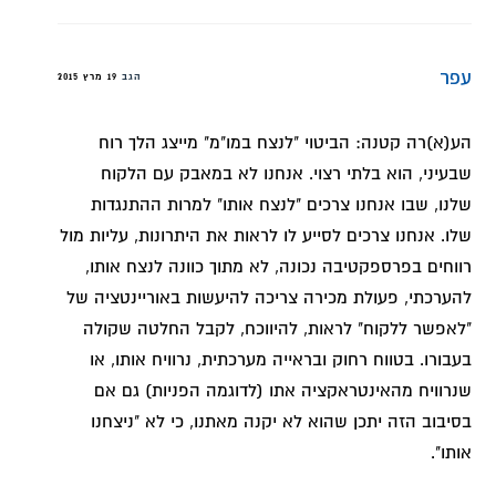
עפר
הגב
19 מרץ 2015
הע(א)רה קטנה: הביטוי "לנצח במו"מ" מייצג הלך רוח
שבעיני, הוא בלתי רצוי. אנחנו לא במאבק עם הלקוח
שלנו, שבו אנחנו צרכים "לנצח אותו" למרות ההתנגדות
שלו. אנחנו צרכים לסייע לו לראות את היתרונות, עליות מול
רווחים בפרספקטיבה נכונה, לא מתוך כוונה לנצח אותו,
להערכתי, פעולת מכירה צריכה להיעשות באוריינטציה של
"לאפשר ללקוח" לראות, להיווכח, לקבל החלטה שקולה
בעבורו. בטווח רחוק ובראייה מערכתית, נרוויח אותו, או
שנרוויח מהאינטראקציה אתו (לדוגמה הפניות) גם אם
בסיבוב הזה יתכן שהוא לא יקנה מאתנו, כי לא "ניצחנו
אותו".