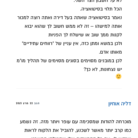
לא על חשבון הצד השני.
הכל תלוי בסיטואציה.
נאמר בסיטואציה שאתה בעל דירה ואתה רוצה למכור
אותה למישהו – זה לא ממש חשוב לך שהוא יבוא
לקנות ממך שוב או שישלח לך הפניות
ולכן במשא ומתן כזה, אין עניין של "רווחים עתידיים"
מאותו אדם.
לכן במובנים מסוימים בסוגים מסוימים של תהליך מו"מ
יש נצחונות, לא כך?
דליה אוחיון
הגב
22 מרץ 2015
מוכרחה להודות שמסכימה עם עופר ויותר מזה. זה נשמע
כמו קרב יותר מאשר לשכנע, להוביל את הלקוח לראות