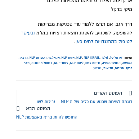
אז קדימה הצלוח'ס ותיהנו מהשיחות שלכם
מיקי ברקל
דרך אגב, אם תרצו ללמוד עוד טכניקות מבריקות
להשפעה, לשכנוע, להשגת תוצאות רצויות במו"מ
ובעיקר
לטיפול בהתנגדויות לחצו כאן
.
תגיות:
[אן אל פי]
,
[נלפ]
,
NLP ISRAEL
,
NLP
,
אימון NLP
,
אנ.אל.פי
,
הכשרות NLP
,
הרצאה
,
השפעה
,
השפעה סמויה
,
זריזות לשון
,
לימוד NLP
,
לימודי NLP
,
לשתול מחשבות
,
מיקי
ברקל
,
מכירות
,
סדנאות
,
שכנוע
הפוסט הקודם
דוגמה לשיחת שכנוע עם כלים של ה NLP – זריזות לשון
הפוסט הבא
החופש להיות בריא באמצעות NLP