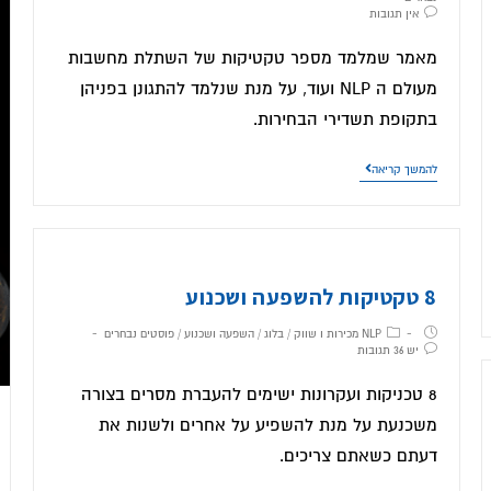
אין תגובות
מאמר שמלמד מספר טקטיקות של השתלת מחשבות
מעולם ה NLP ועוד, על מנת שנלמד להתגונן בפניהן
בתקופת תשדירי הבחירות.
להמשך קריאה
8 טקטיקות להשפעה ושכנוע
NLP מכירות ו שווק
/
בלוג
/
השפעה ושכנוע
/
פוסטים נבחרים
יש 36 תגובות
8 טכניקות ועקרונות ישימים להעברת מסרים בצורה
משכנעת על מנת להשפיע על אחרים ולשנות את
דעתם כשאתם צריכים.