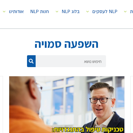
ת
NLP לעסקים
בלוג NLP
חנות NLP
אודותינו
השפעה סמויה