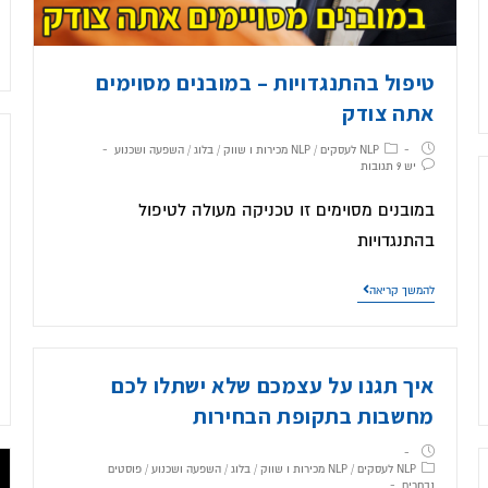
טיפול בהתנגדויות – במובנים מסוימים
אתה צודק
NLP לעסקים
/
NLP מכירות ו שווק
/
בלוג
/
השפעה ושכנוע
יש 9 תגובות
במובנים מסוימים זו טכניקה מעולה לטיפול
בהתנגדויות
להמשך קריאה
איך תגנו על עצמכם שלא ישתלו לכם
מחשבות בתקופת הבחירות
NLP לעסקים
/
NLP מכירות ו שווק
/
בלוג
/
השפעה ושכנוע
/
פוסטים
נבחרים