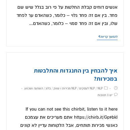
אנשים דוחים קבלת החלטות על פי רוב בגלל שיש שם
פחד. בין אם זה פחד גלוי – כלומר, כשהאדם ער לפחד
שלו, ובין אם זה פחד סמוי – כלומר, כשהאדם…
להמשך קריאה
איך להבחין בין התנגדות והתלבטות
במכירות?
NLP לעסקים
/
NLP
/
NLP מכירות ו שווק
/
בלוג
/
השפעה ושכנוע
יש 3 תגובות
If you can not see this chirbit, listen to it here
https://chirb.it/Gp9bkI אתם מעריכים את עצמכם
כאנשי מכירות תותחים, אבל הלקוחות עדיין לא קונים