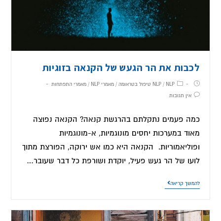
לכבות את הר הגעש של הקנאה בזוגיות
NLP טיפול בטראומה
/
NLP
/
מאמרי NLP
/
מאמרי התפתחות
אין תגובות
כמה פעמים נתקלתם בהרגשת קנאה? הקנאה נפוצה
מאוד במערכות יחסים מונוגמיות, א-מונוגמיות
ופוליאמוריות. הקנאה היא כמו אש ירוקה, הפורצת מתוך
לועו של הר געש פעיל, יוקדת ושורפת כל דבר שעובר…
להמשך קריאה