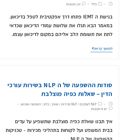
כללי
אין תגובות
בגישת ה IEMT פתחו דרך אפקטיבית לטפל בדיכאון.
במאמר הבא תגלו את שלושת עמודי הדיכאון שכדאי
לתת את תשומת הלב אליהם במקום לדיכאון עצמו.
להמשך קריאה
סודות ההשפעה של ה NLP בשירות עורכי
הדין – שאלות כפיה מוצלבת
NLP לעסקים
/
NLP מכירות ו שווק
/
בלוג
/
השפעה ושכנוע
יש 8 תגובות
איך תבנו שאלת כפיה מוצלבת שתשפיע על עדים
בבית המשפט ועל לקוחות בתהליכי מכירות - טכניקות
ההשפעה של ה NLP