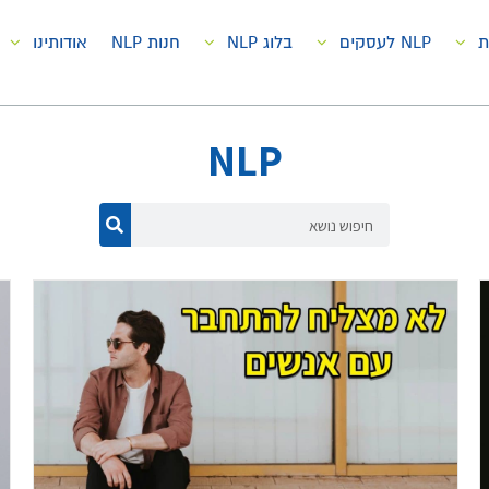
ת
NLP לעסקים
בלוג NLP
חנות NLP
אודותינו
NLP