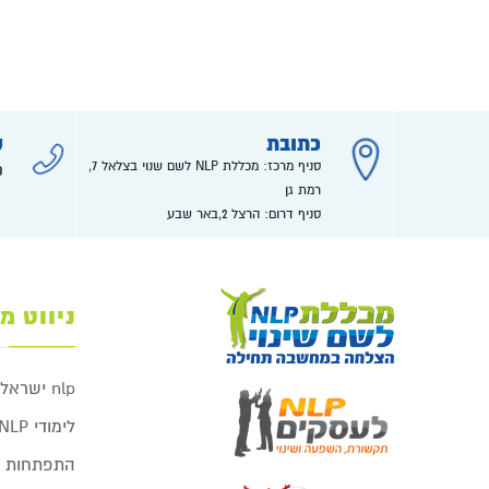
כתובת
ט
סניף מרכז: מכללת NLP לשם שנוי בצלאל 7,
0
רמת גן
סניף דרום: הרצל 2,באר שבע
ניווט מ
nlp ישראל
לימודי NLP
התפתחות ע