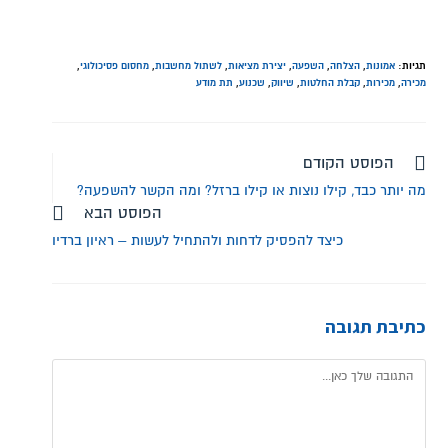
תגיות:
אמונות
,
הצלחה
,
השפעה
,
יצירת מציאות
,
לשתול מחשבות
,
מחסום פסיכולוגי
,
מכירה
,
מכירות
,
קבלת החלטות
,
שיווק
,
שכנוע
,
תת מודע
הפוסט הקודם
מה יותר כבד, קילו נוצות או קילו ברזל? ומה הקשר להשפעה?
הפוסט הבא
כיצד להפסיק לדחות ולהתחיל לעשות – ראיון ברדיו
כתיבת תגובה