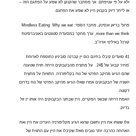
ולא על פי עטיפתם. אך מסתבר שהקנקן לא שמע על הפתגם הזה –
או לייתר דיוק בקבוק היין לא שמע את הפתגם.
פרופ' בריאן וונסינק, מחבר הספר: Mindless Eating: Why we eat
more than we think, ערך מחקר במסעדת סטונטים באוניברסיטת
קורנל באילינוי ארה"ב.
41 סועדים קיבלו בחינם כוס יין קברנה סוביניון כתוספת לארוחת
'מחיר קבוע' של 24$. על מחצית מהבקבוקים הייתה תוית שטענה
שהם הגיעו מהיקב הפרטי של נוח בקליפורניה. התוויות על מחצית
השניה של הבקבוקים אמרו שאלו הגיעו מהיקב הפרטי של נוח בדרום
דקוטה.
האמת הייתה שבשני המקרים, היין שבתוך הבקבוקים היה אותו יין זול
בדיוק.
אלו ששתו את היין וחשבו שהוא הגיע מקליפורניה העריכו את היין ואת
הארוחה כהרבה יותר טובים מאלו שקיבלו את היין עם התווית של