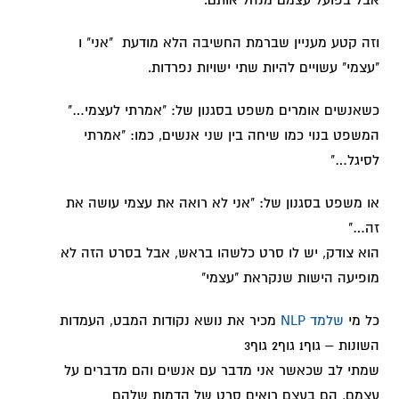
אבל בפועל עצמם מנהל אותם.
וזה קטע מעניין שברמת החשיבה הלא מודעת "אני" ו
"עצמי" עשויים להיות שתי ישויות נפרדות.
כשאנשים אומרים משפט בסגנון של: "אמרתי לעצמי…"
המשפט בנוי כמו שיחה בין שני אנשים, כמו: "אמרתי
לסיגל…"
או משפט בסגנון של: "אני לא רואה את עצמי עושה את
זה…"
הוא צודק, יש לו סרט כלשהו בראש, אבל בסרט הזה לא
מופיעה הישות שנקראת "עצמי"
כל מי
שלמד NLP
מכיר את נושא נקודות המבט, העמדות
השונות – גוף1 גוף2 גוף3
שמתי לב שכאשר אני מדבר עם אנשים והם מדברים על
עצמם, הם בעצם רואים סרט של הדמות שלהם