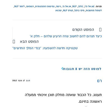
תגיות:
[אן אל פי]
,
[נלפ]
,
NLP
,
אנ.אל.פי
,
גישה
,
גמישות התנהגותית
,
השפעה
,
לימוד NLP
,
לשתול מחשבות
,
מיקי ברקל
,
קורס NLP
,
שכנוע
הפוסט הקודם
כיצד תגרום להם לחשוב שזה הרעיון שלהם – חלק א'
הפוסט הבא
טקטיקה חדשה להשפעה: "בגדי המלך החדשים"
לפוסט הזה יש 8 תגובות
רם
הגב
17 פבר 2013
תענוג. כל הכבוד שאתה מחלק תוכן איכותי ממעלה
ראשונה בחינם.