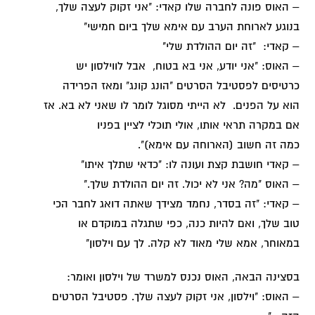
– האוס פונה לחברה שלו קאדי: "אני זקוק לעצה שלך,
בנוגע לארוחת הערב עם אימא שלך ביום חמישי"
– קאדי: "זה יום ההולדת שלי"
– האוס: "אני יודע, אני בא בטוח, אבל לווילסון יש
כרטיסים לפסטיבל הסרטים "הונג קונג" ומאז הפרידה
הוא על הפנים. לא הייתי מסוגל לומר לו שאני לא בא. אז
אם במקרה תראי אותו, אולי תוכלי לציין בפניו
כמה זה חשוב (הארוחה עם אימא)".
– קאדי חושבת קצת ועונה לו: "כדאי שתלך איתו"
– האוס "מה? אני לא יכול. זה יום ההולדת שלך."
– קאדי: "זה בסדר, נחמד מצידך שאתה דואג לחבר הכי
טוב שלך, ואם להיות כנה, כפי שתגלה במוקדם או
במאוחר, אמא שלי מאוד לא קלה. לך עם וילסון"
בסצינה הבאה, האוס נכנס למשרד של וילסון ואומר:
– האוס: "וילסון, אני זקוק לעצה שלך. פסטיבל הסרטים