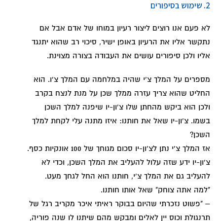
2. שימוש בסיפורים
לא פעם אנו רוצים ליצור רעיון במוחו של אדם אבל אם
נתקשר אליו את הרעיון באופן ישיר, סיכוי רב שהוא יתנגד
אליו ולכן סיפורים עושים את העבודה בצורה מצוינת.
מספרים על המלך צ'י שהיה במלחמה עם המלך צ'ו. הוא
החליט שהוא צריך עזרה ממלך שכן על מנת לנצח בקרב
ולכן הוא ביקש מהחתן שלו צ'ון-יו שיפנה למלך השכן
בשמו. צ'ון-יו שאל את חותנו: איזו מתנה עלי לקחת למלך
השכן?
אז המלך צ'י נתן לצ'ון-יו סכום מגוחך של 100 אונקיות כסף.
צ'ון-יו ידע שזה עלול להעליב את המלך השכן, וכדי לא
להעליב גם את המלך צ'י, חותנו הוא החל לגחך מעט.
"למה אתה צוחק" שאל אותו חותנו.
– "פשוט נזכרתי שהיום בבוקר ראיתי איכר מקריב רגל של
תרנגולת וכוס יין לאלים ומבקש מהם שיתנו לו שנה פוריה,