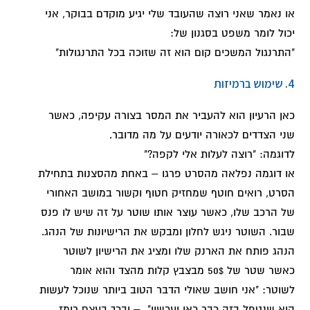
או נאמר שאני רוצה שהעובד שלי יגיע מוקדם בבוקר, אני
יכול לומר משפט בסגנון של:
"התרנגול המשכים קום הוא זה שזוכה בכל התרנגולות"
4. שימוש ברמיזות
כאן הרעיון הוא להעביר את המסר בצורה עקיפה, כאשר
שני הצדדים לכאורה יודעים על מה מדובר.
לדוגמה: "רוצה לעלות אלי לקפה?"
או דוגמה נפלאה מהסרט פרגו – באחת מהסצנות בתחילת
הסרט, רואים חוטף שמחזיק חטוף וקשור במושב האחורי
של הרכב שלו, כאשר עוצר אותו שוטר על זה שיש לו פנס
שבור. השוטר ניגש לחלון ומבקש את הרישיונות של הנהג.
הנהג פותח את הארנק שלו ומציג את הרישיון לשוטר
כאשר שטר של 50$ מבצבץ קלות מהצד והוא אומר
לשוטר: "אני חושב שאולי הדבר הטוב ביותר שנוכל לעשות
הוא שנטפל בזה כבר כאן ועכשיו" – ובכך בעצם רומז