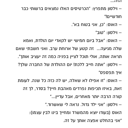
הזה…"
– וילסון מתפרץ: "הכרטיסים האלו נמצאים ברשותי כבר
חודשיים!"
– האוס: "כן, אני בטוח בא".
– וילסון: "טוב"
– האוס: "אבל ביום חמישי יש לקאדי יום הולדת, ואמא
שלה מגיעה… זה קטע של ארוחת ערב. ואני חשבתי שאם
תראה אותה, אולי תוכל לציין בפניה כמה זה יעציב אותך".
– וילסון: "אתה חייב ללכת! יום ההולדת של החברה שלך?
איך תפספס"
– האוס: "זו אפילו לא שאלה, יש לה כזה כל שנה. לעומת
זאת, באיזו תכיפות נפרדים מאהבת חייך? בסדר, לך זה
קורה הרבה יותר מאחרים, אבל עדיין…"
– וילסון: "אני ילד גדול. נראה לי שאשרוד."
האוס (בעודו יוצא מהמשרד ומחייך בינו לבין עצמו):
"אני בהחלט אפצה אותך על זה.